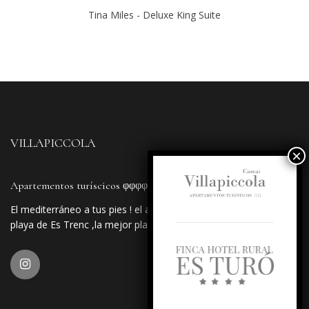
Tina Miles - Deluxe King Suite
VILLAPICCOLA
Apartementos turíscicos φφφφ
El mediterráneo a tus pies ! el apartahotel más próximo a la
playa de Es Trenc ,la mejor playa de la isla de Mallorca