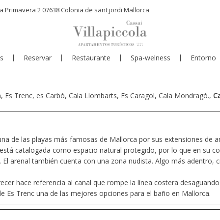
a Primavera 2 07638 Colonia de sant jordi Mallorca
s
Reservar
Restaurante
Spa-welness
Entorno
la, Es Trenc, es Carbó, Cala Llombarts, Es Caragol, Cala Mondragó.,
Ca
, una de las playas más famosas de Mallorca por sus extensiones de a
stá catalogada como espacio natural protegido, por lo que en su cos
a. El arenal también cuenta con una zona nudista. Algo más adentro, 
ecer hace referencia al canal que rompe la línea costera desaguando e
n de Es Trenc una de las mejores opciones para el baño en Mallorca.